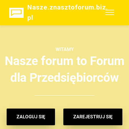
Nasze.znasztoforum.biz.
pl
WITAMY
Nasze forum to Forum
dla Przedsiębiorców
ZALOGUJ SIĘ
ZAREJESTRUJ SIĘ