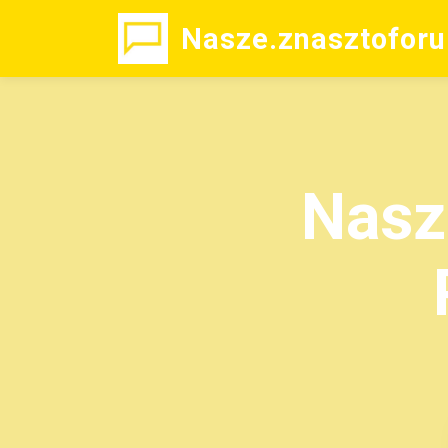
Nasze.znasztoforu
Nasz