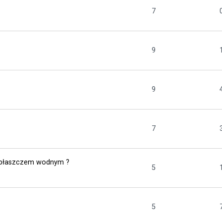
7
9
9
7
z płaszczem wodnym ?
5
5