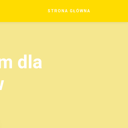
STRONA GŁÓWNA
m dla
w