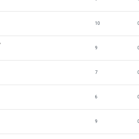
10
?
9
7
6
9