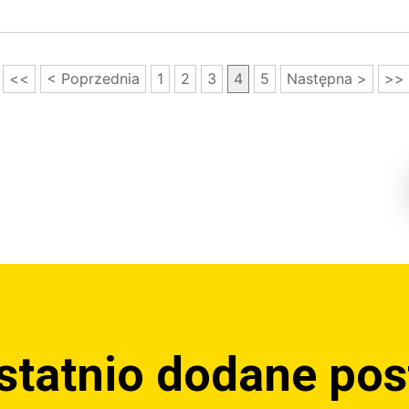
<<
< Poprzednia
1
2
3
4
5
Następna >
>>
statnio dodane pos