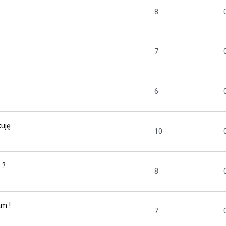
8
7
6
kuję
10
 ?
8
m !
7