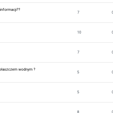
 informacji??
7
10
7
z płaszczem wodnym ?
5
5
8