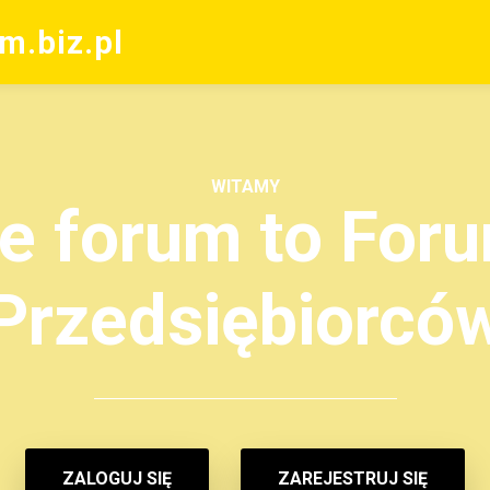
m.biz.pl
WITAMY
e forum to Foru
Przedsiębiorcó
ZALOGUJ SIĘ
ZAREJESTRUJ SIĘ