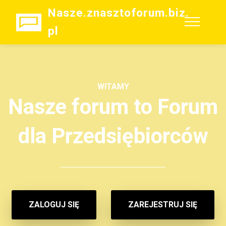
Nasze.znasztoforum.biz.
pl
WITAMY
Nasze forum to Forum
dla Przedsiębiorców
ZALOGUJ SIĘ
ZAREJESTRUJ SIĘ