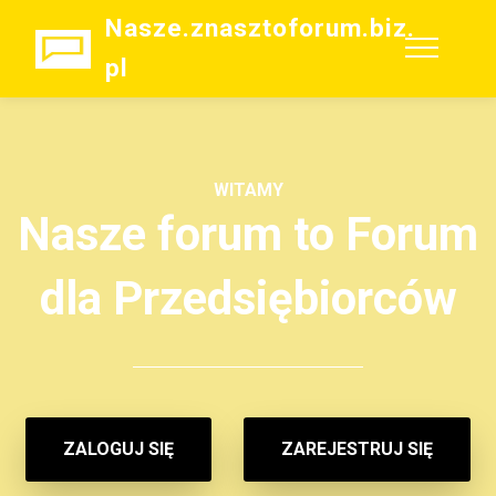
Nasze.znasztoforum.biz.
pl
WITAMY
Nasze forum to Forum
dla Przedsiębiorców
ZALOGUJ SIĘ
ZAREJESTRUJ SIĘ