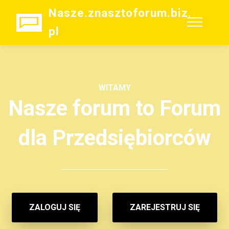
Nasze.znasztoforum.biz.
pl
WITAMY
Nasze forum to Forum
dla Przedsiębiorców
ZALOGUJ SIĘ
ZAREJESTRUJ SIĘ