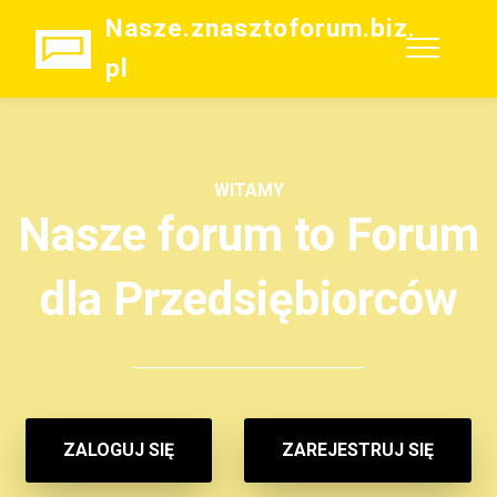
Nasze.znasztoforum.biz.
pl
WITAMY
Nasze forum to Forum
dla Przedsiębiorców
ZALOGUJ SIĘ
ZAREJESTRUJ SIĘ