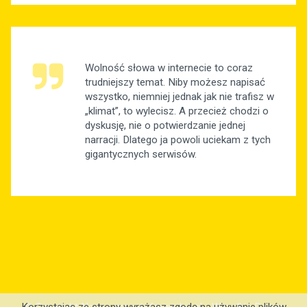
Wolność słowa w internecie to coraz
trudniejszy temat. Niby możesz napisać
wszystko, niemniej jednak jak nie trafisz w
„klimat”, to wylecisz. A przecież chodzi o
dyskusję, nie o potwierdzanie jednej
narracji. Dlatego ja powoli uciekam z tych
gigantycznych serwisów.
© Copyright Nasze.znasztoforum.biz.pl - Wszelkie Prawa