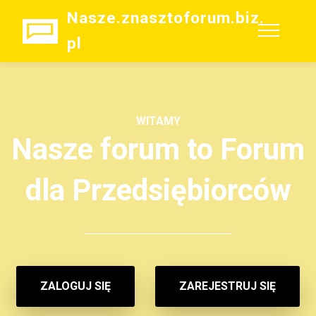
Nasze.znasztoforum.biz.
pl
WITAMY
Nasze forum to Forum
dla Przedsiębiorców
ZALOGUJ SIĘ
ZAREJESTRUJ SIĘ