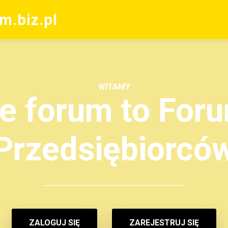
m.biz.pl
WITAMY
e forum to Foru
Przedsiębiorcó
ZALOGUJ SIĘ
ZAREJESTRUJ SIĘ