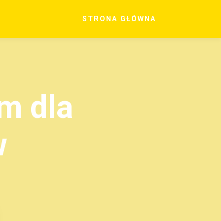
STRONA GŁÓWNA
m dla
w