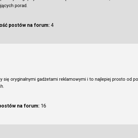
ujących porad.
lość postów na forum:
4
 się oryginalnymi gadżetami reklamowymi i to najlepiej prosto od p
h.
 postów na forum:
16