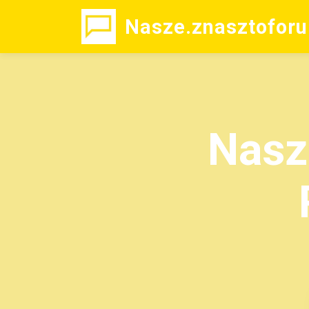
Nasze.znasztoforu
Nasz