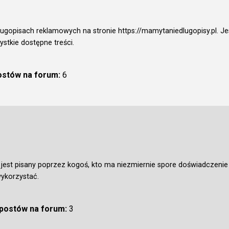
długopisach reklamowych na stronie
https://mamytaniedlugopisy.pl
. J
ystkie dostępne treści.
postów na forum:
6
 jest pisany poprzez kogoś, kto ma niezmiernie spore doświadczenie
ykorzystać.
 postów na forum:
3