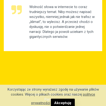
Wolność słowa w internecie to coraz
trudniejszy temat. Niby możesz napisać
wszystko, niemniej jednak jak nie trafisz w
„klimat”, to wylecisz. A przecież chodzi o
dyskusję, nie o potwierdzanie jednej
narracji. Dlatego ja powoli uciekam z tych
gigantycznych serwisów.
© Copyright Nasze.znasztoforum.biz.pl - Wszelkie Prawa
Korzystając ze strony wyrażasz zgodę na używanie plików
Zastrzeżone -
Polityka Prywatności
cookies. Więcej o plikach cookies oraz naszej
polityce
Partnerzy: .
prywatności
.
Akceptuję