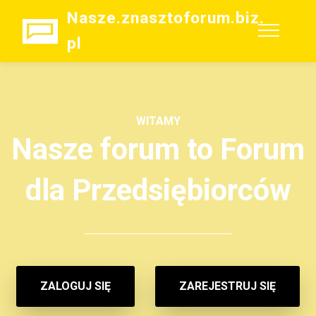
Nasze.znasztoforum.biz.
pl
WITAMY
Nasze forum to Forum
dla Przedsiębiorców
ZALOGUJ SIĘ
ZAREJESTRUJ SIĘ