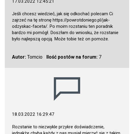
17.03.2022 12:45:21
Jeśli chcesz wiedzieć, jak się odkochać polecam Ci
zajrzeć na tę stronę
https://powrotdoniego.pl/jak-
odzyskac-faceta/
. Po moim rozstaniu ten poradnik
bardzo mi pomógł. Doszłam do wniosku, że rozstanie
było najlepszą opcją. Może tobie też on pomoże.
Autor:
Tomcio
Ilość postów na forum:
7
18.03.2022 16:29:47
Rozstanie to niezwykle przykre doświadczenie,
jednakże chyba każdy z nas musiał mierzyć się z takim