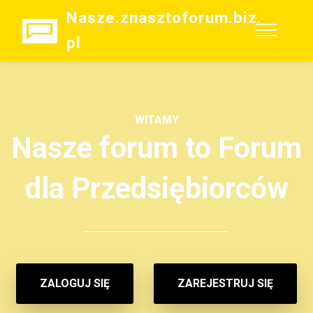
Nasze.znasztoforum.biz.
pl
WITAMY
Nasze forum to Forum
dla Przedsiębiorców
ZALOGUJ SIĘ
ZAREJESTRUJ SIĘ