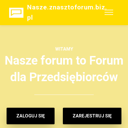
Nasze.znasztoforum.biz.
pl
WITAMY
Nasze forum to Forum
dla Przedsiębiorców
ZALOGUJ SIĘ
ZAREJESTRUJ SIĘ