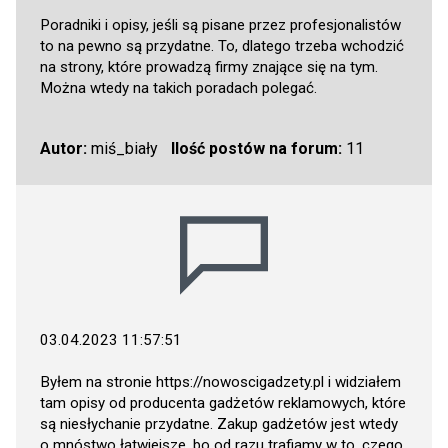
Poradniki i opisy, jeśli są pisane przez profesjonalistów
to na pewno są przydatne. To, dlatego trzeba wchodzić
na strony, które prowadzą firmy znające się na tym.
Można wtedy na takich poradach polegać.
Autor:
miś_biały
Ilość postów na forum:
11
03.04.2023 11:57:51
Byłem na stronie
https://nowoscigadzety.pl
i widziałem
tam opisy od producenta gadżetów reklamowych, które
są niesłychanie przydatne. Zakup gadżetów jest wtedy
o mnóstwo łatwiejsze, bo od razu trafiamy w to, czego