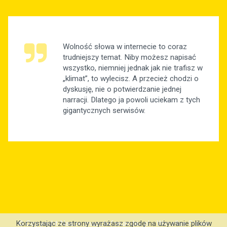
Wolność słowa w internecie to coraz
trudniejszy temat. Niby możesz napisać
wszystko, niemniej jednak jak nie trafisz w
„klimat”, to wylecisz. A przecież chodzi o
dyskusję, nie o potwierdzanie jednej
narracji. Dlatego ja powoli uciekam z tych
gigantycznych serwisów.
© Copyright Nasze.znasztoforum.biz.pl - Wszelkie Prawa
Korzystając ze strony wyrażasz zgodę na używanie plików