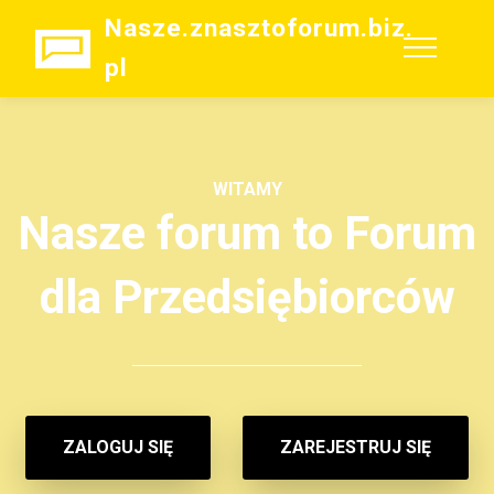
Nasze.znasztoforum.biz.
pl
WITAMY
Nasze forum to Forum
dla Przedsiębiorców
ZALOGUJ SIĘ
ZAREJESTRUJ SIĘ