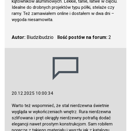
kątowników aluminiowych. Lekkie, tanie, łatwe w cięciu.
Idealne do drobnych projektów typu półki, stelaże czy
ramy. Też zamawiałem online i dostałem w dwa dni –
wygoda niesamowita.
Autor:
Biudzibudzio
Ilość postów na forum:
2
20.12.2025 10:00:34
Warto też wspomnieć, że stal nierdzewna świetnie
wygląda w wykończeniach wnętrz. Rura nierdzewna
szlifowana i pręt okrągły nierdzewny potrafią dodać
elegancji nawet prostym konstrukcjom. Sam robiłem
poręcze z takiego materiału i wyszły jak z katalogu.