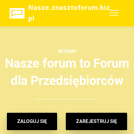
Nasze.znasztoforum.biz.
pl
WITAMY
Nasze forum to Forum
dla Przedsiębiorców
ZALOGUJ SIĘ
ZAREJESTRUJ SIĘ