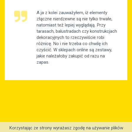
A ja z kolei zauważyłem, iż elementy
złączne nierdzewne są nie tylko trwałe,
natomiast też lepiej wyglądają. Przy
tarasach, balustradach czy konstrukcjach
dekoracyjnych to rzeczywiście robi
różnicę. No i nie trzeba co chwilę ich
czyścić. W sklepach online są zestawy,
jakie należałoby zakupić od razu na
zapas.
© Copyright Nasze.znasztoforum.biz.pl - Wszelkie Prawa
Korzystając ze strony wyrażasz zgodę na używanie plików