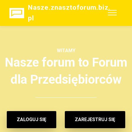
Nasze.znasztoforum.biz.
pl
WITAMY
Nasze forum to Forum
dla Przedsiębiorców
ZALOGUJ SIĘ
ZAREJESTRUJ SIĘ